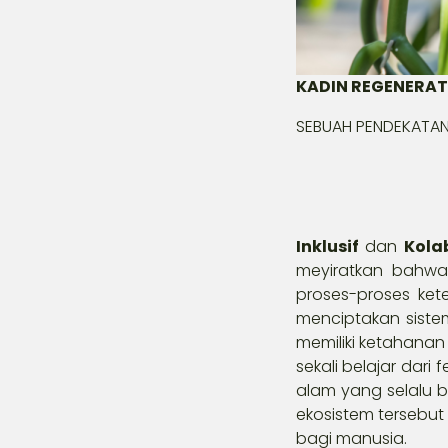
KADIN REGENERAT
SEBUAH PENDEKATAN
Inklusif
dan
Kola
meyiratkan bahwa 
proses-proses kete
menciptakan sist
memiliki ketahana
sekali belajar dar
alam yang selalu 
ekosistem tersebu
bagi manusia.