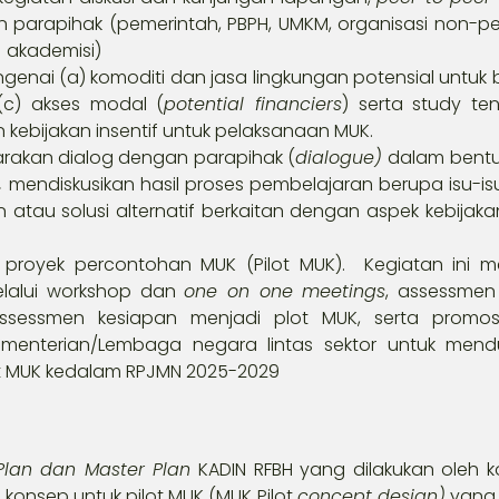
n parapihak (pemerintah, PBPH, UMKM, organisasi non-p
,
akademisi)
enai (a) komoditi dan jasa lingkungan potensial untuk b
 (c) akses modal (
potential financiers
) serta study te
 kebijakan insentif untuk pelaksanaan MUK.
rakan dialog dengan parapihak (
dialogue)
dalam bentu
,
mendiskusikan hasil proses pembelajaran berupa isu-i
atau solusi alternatif berkaitan dengan aspek kebijakan
royek percontohan MUK (Pilot MUK). Kegiatan ini me
elalui workshop dan
one on one meetings
, assessmen
assessmen kesiapan menjadi plot MUK, serta promosi
menterian/Lembaga negara lintas sektor untuk mend
lot MUK kedalam RPJMN 2025-2029
Plan dan Master Plan
KADIN RFBH yang dilakukan oleh 
onsep untuk pilot MUK (MUK Pilot
concept design)
yang 