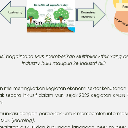
asi bagaimana MUK memberikan Multiplier Effek Yang 
industry hulu maupun ke industri hilir
an misi meningkatkan kegiatan ekonomi sektor kehutana
k secara inklusif dalam MUK, sejak 2022 Kegiatan KADIN
n:
unikasi dengan parapihak untuk memperoleh informas
 MUK (
learning)
.
kegiatan diskusi dan kunjungan lapangan,
peer to peer