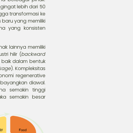
ingat lebih dari 50
gga transformasi ke
 baru yang memiliki
a yang konsisten
k lainnya memiliki
i hilir (
backward
l baik dalam bentuk
nkage
). Kompleksitas
onomi regenerative
ibayangkan diawal.
na semakin tinggi
aka semakin besar