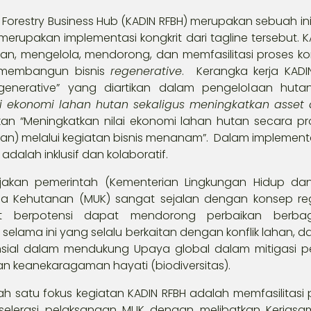
Forestry Business Hub (KADIN RFBH) merupakan sebuah inis
erupakan implementasi kongkrit dari tagline tersebut. K
n, mengelola, mendorong, dan memfasilitasi proses ko
 membangun bisnis
regenerative
. Kerangka kerja KADI
enerative” yang diartikan dalam pengelolaan hutan
i ekonomi lahan hutan sekaligus meningkatkan asset
ikan “Meningkatkan nilai ekonomi lahan hutan secara prog
ngan) melalui kegiatan bisnis menanam”. Dalam implementa
adalah inklusif dan kolaboratif.
ijakan pemerintah (Kementerian Lingkungan Hidup da
ha Kehutanan (MUK) sangat sejalan dengan konsep re
but berpotensi dapat mendorong perbaikan berbag
elama ini yang selalu berkaitan dengan konflik lahan, da
sial dalam mendukung Upaya global dalam mitigasi p
n keanekaragaman hayati (biodiversitas).
lah satu fokus kegiatan KADIN RFBH adalah memfasilitasi 
kselerasi pelaksanaan MUK dengan melibatkan Kerjasa