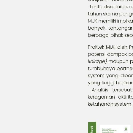
Tentu disadari pul
tahun skema pengel
MUK memiliki impli
banyak tantanga
berbagai pihak se
Praktek MUK oleh 
potensi dampak pos
linkage)
maupun pen
tumbuhnya partner 
system yang diban
yang tinggi bahka
Analisis tersebu
keragaman aktifi
ketahanan system t