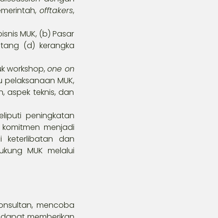
emerintah,
offtakers
,
isnis MUK, (b) Pasar
ntang (d) kerangka
k workshop,
one on
su pelaksanaan MUK,
, aspek teknis, dan
liputi peningkatan
 komitmen menjadi
 keterlibatan dan
ukung MUK melalui
konsultan, mencoba
dapat memberikan