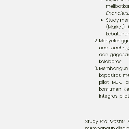
melibatka
financiers
Study meng
(Market),
kebutuhan
Menyelengga
one meeting
dan gagasan 
kolaborasi.
Membangun p
kapasitas m
pilot MUK, 
komitmen Ke
integrasi pi
Study
Pra-Master 
membangun disain k