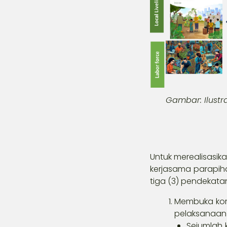
Gambar: Ilustr
Untuk merealisasik
kerjasama parapiha
tiga (3) pendekata
Membuka kom
pelaksanaan
Sejumlah 