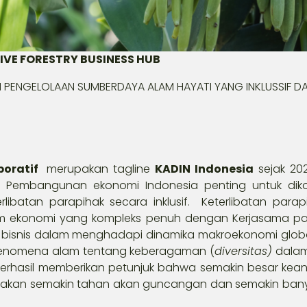
IVE FORESTRY BUSINESS HUB
 PENGELOLAAN SUMBERDAYA ALAM HAYATI YANG INKLUSSIF D
boratif
merupakan tagline
KADIN
Indonesia
sejak 202
Pembangunan ekonomi Indonesia penting untuk dikon
rlibatan parapihak secara inklusif. Keterlibatan para
em ekonomi yang kompleks penuh dengan Kerjasama pa
n bisnis dalam menghadapi dinamika makroekonomi globa
i fenomena alam tentang keberagaman (
diversitas)
dalam
berhasil memberikan petunjuk bahwa semakin besar k
t akan semakin tahan akan guncangan dan semakin bany