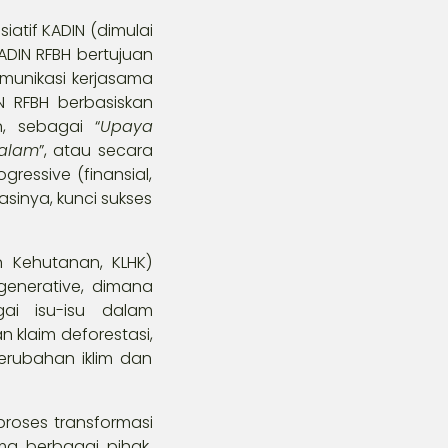
iatif KADIN (dimulai
ADIN RFBH bertujuan
munikasi kerjasama
N RFBH berbasiskan
, sebagai “
Upaya
 alam
”, atau secara
ressive (finansial,
sinya, kunci sukses
n Kehutanan, KLHK)
generative, dimana
ai isu-isu dalam
n klaim deforestasi,
erubahan iklim dan
proses transformasi
ma berbagai pihak.