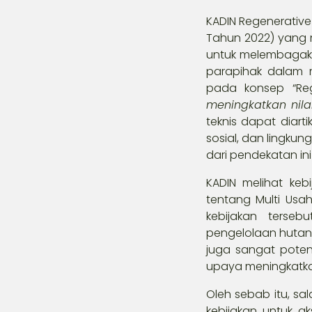
KADIN Regenerative 
Tahun 2022) yang m
untuk melembagaka
parapihak dalam
pada konsep “Reg
meningkatkan nila
teknis dapat diart
sosial, dan lingku
dari pendekatan ini 
KADIN melihat keb
tentang Multi Usa
kebijakan terse
pengelolaan hutan s
juga sangat poten
upaya meningkatka
Oleh sebab itu, sa
kebijakan untuk a