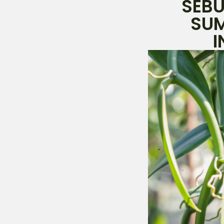
SEB
SUM
I