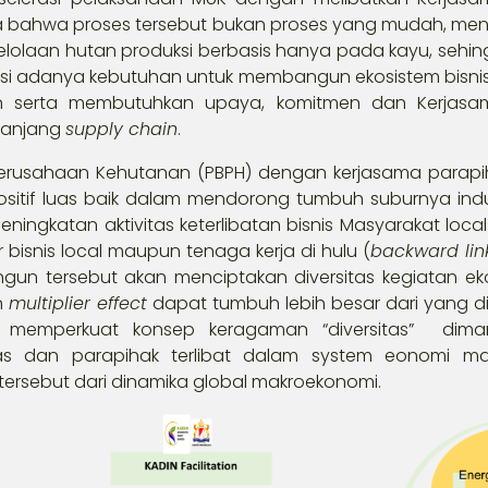
a bahwa proses tersebut bukan proses yang mudah, meng
olaan hutan produksi berbasis hanya pada kayu, sehin
kasi adanya kebutuhan untuk membangun ekosistem bisnis
n serta membutuhkan upaya, komitmen dan Kerjasam
panjang
supply chain
.
Perusahaan Kehutanan (PBPH) dengan kerjasama parapiha
itif luas baik dalam mendorong tumbuh suburnya industr
ingkatan aktivitas keterlibatan bisnis Masyarakat loca
bisnis local maupun tenaga kerja di hulu (
backward li
gun tersebut akan menciptakan diversitas kegiatan ek
n
multiplier effect
dapat tumbuh lebih besar dari yang d
t memperkuat konsep keragaman “diversitas” dima
tas dan parapihak terlibat dalam system eonomi m
ersebut dari dinamika global makroekonomi.