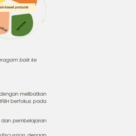
beragam baik ke
n dengan melibatkan
 RFBH berfokus pada
i dan pembelajaran
 discussion
dengan