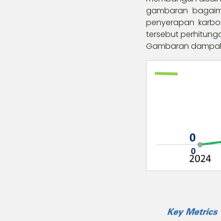
gambaran bagaim
penyerapan karbon
tersebut perhitu
Gambaran dampak 