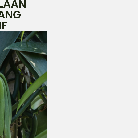
LAAN
YANG
IF